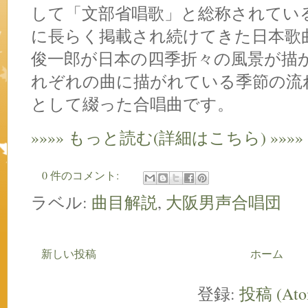
して「文部省唱歌」と総称されてい
に長らく掲載され続けてきた日本歌
俊一郎が日本の四季折々の風景が描
れぞれの曲に描がれている季節の流
として綴った合唱曲です。
»»»» もっと読む(詳細はこちら) »»»»
0 件のコメント:
ラベル:
曲目解説
,
大阪男声合唱団
新しい投稿
ホーム
登録:
投稿 (Ato