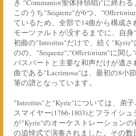
き "Communio(聖体拝領唱)"に
このうち"Sequenz"が6つ、"Offert
ているため、全部で14曲から構成さ
モーツァルトが没するまでに、自身
初曲の"Introitus"だけで、続く"K
のの、"Sequenz","Offertoriu
バスパートと主要な和声だけが遺され、"
曲である"Lacrimosa"は、最初の
筆の譜となっています。
"Introitus"と"Kyrie"について
スマイヤー(1766-1803)とフライシュテ
が"Kyrie"のオーケストレーション
の追悼式で演奏されました。その数